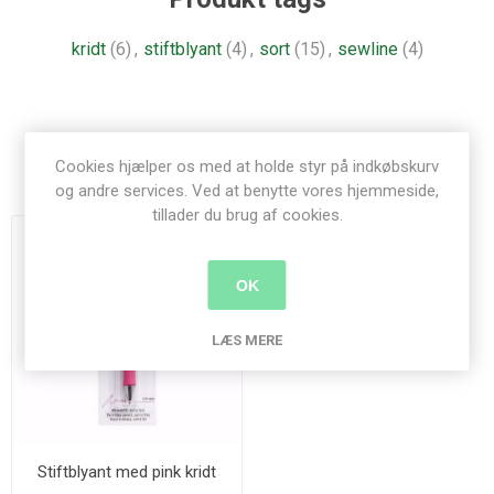
kridt
(6)
,
stiftblyant
(4)
,
sort
(15)
,
sewline
(4)
Cookies hjælper os med at holde styr på indkøbskurv
Relaterede produkter
og andre services. Ved at benytte vores hjemmeside,
tillader du brug af cookies.
OK
LÆS MERE
Stiftblyant med pink kridt