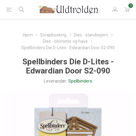
0
Hjem
Scrapbooking
Dies - standsejern
Dies - blomster og have
Spellbinders Die D-Lites - Edwardian Door S2-090
Spellbinders Die D-Lites -
Edwardian Door S2-090
Leverandør:
Spellbinders