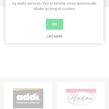
og andre services. Ved at benytte vores hjemmeside,
tillader du brug af cookies.
Produkt tags
OK
dies
(189)
,
spellbinders
(12)
,
d-lites
(1)
LÆS MERE