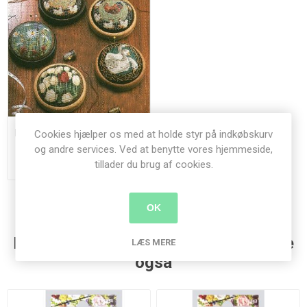
Nålepude broderier og baser
Cookies hjælper os med at holde styr på indkøbskurv
og andre services. Ved at benytte vores hjemmeside,
tillader du brug af cookies.
78,00 kr.
OK
Kunder der har købt denne vare købte
LÆS MERE
også