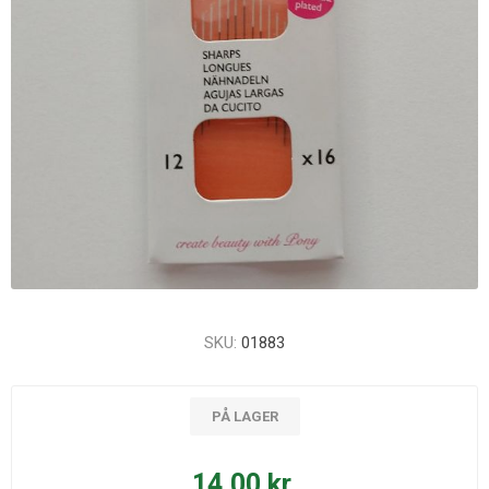
SKU:
01883
PÅ LAGER
14,00 kr.