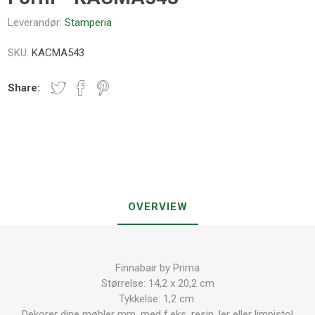
Leverandør:
Stamperia
SKU:
KACMA543
Share:
OVERVIEW
Finnabair by Prima
Størrelse: 14,2 x 20,2 cm
Tykkelse: 1,2 cm
Dekorer dine møbler mm. med f.eks. resin, ler eller limpistol