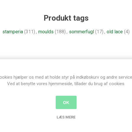
Produkt tags
stamperia
(311)
,
moulds
(188)
,
sommerfugl
(17)
,
old lace
(4)
Relaterede produkter
ookies hjælper os med at holde styr på indkøbskurv og andre service
Ved at benytte vores hjemmeside, tillader du brug af cookies.
OK
LÆS MERE