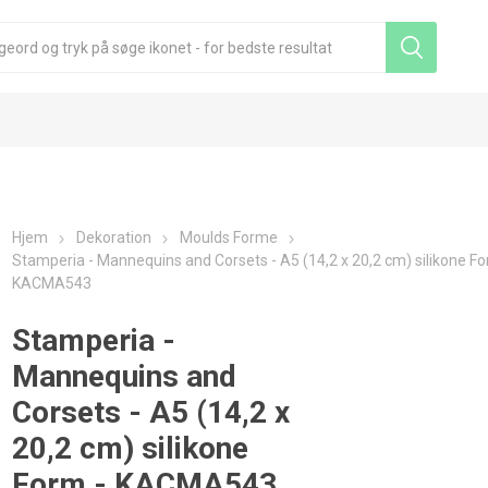
Hjem
Dekoration
Moulds Forme
Stamperia - Mannequins and Corsets - A5 (14,2 x 20,2 cm) silikone Fo
KACMA543
Stamperia -
Mannequins and
Corsets - A5 (14,2 x
20,2 cm) silikone
Form - KACMA543