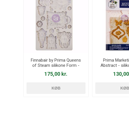
Finnabair by Prima Queens
Prima Marketi
of Steam silikone Form -
Abstract - sili
968595
6616
175,00 kr.
130,00
KØB
KØ