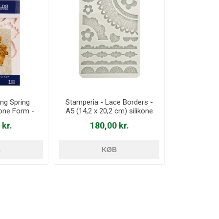
ng Spring
Stamperia - Lace Borders -
kone Form -
A5 (14,2 x 20,2 cm) silikone
87
Form - KACMA516
 kr.
180,00 kr.
B
KØB