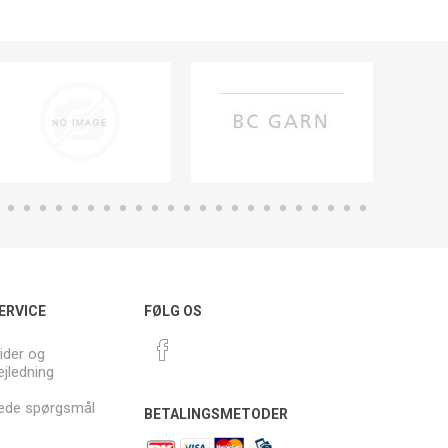
ERVICE
FØLG OS
ider og
ejledning
llede spørgsmål
BETALINGSMETODER