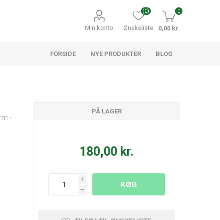
(0)
0
Min konto
Ønskeliste
0,00 kr.
FORSIDE
NYE PRODUKTER
BLOG
PÅ LAGER
rm -
180,00 kr.
i
KØB
h