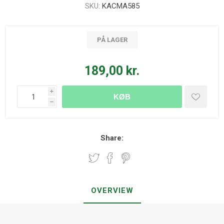
SKU:
KACMA585
PÅ LAGER
189,00 kr.
i
KØB
h
Share:
OVERVIEW