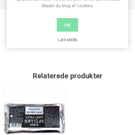
tillader du brug af cookies.
OK
Produkt tags
LÆS MERE
stamperia
(311)
,
moulds
(188)
,
ugle
(7)
Relaterede produkter