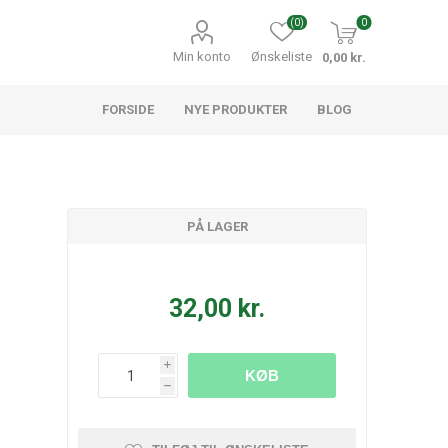
(0)
0
Min konto
Ønskeliste
0,00 kr.
FORSIDE
NYE PRODUKTER
BLOG
PÅ LAGER
32,00 kr.
i
KØB
h