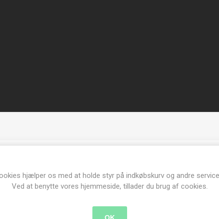
Produkt tags
ookies hjælper os med at holde styr på indkøbskurv og andre service
Ved at benytte vores hjemmeside, tillader du brug af cookies.
stamperia
(311)
,
moulds
(188)
,
lady vagabond
(7)
OK