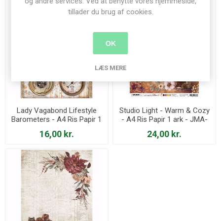
og andre services. Ved at benytte vores hjemmeside,
tillader du brug af cookies.
OK
LÆS MERE
Lady Vagabond Lifestyle
Studio Light - Warm & Cozy
Barometers - A4 Ris Papir 1
- A4 Ris Papir 1 ark - JMA-
ark - DFSA4648
WAC-RICE23
16,00 kr.
24,00 kr.