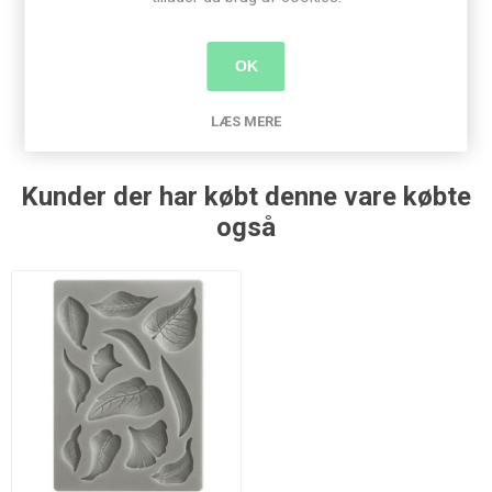
Produkt tags
OK
stamperia
(311)
,
moulds
(188)
,
blade
(2)
LÆS MERE
Kunder der har købt denne vare købte
også