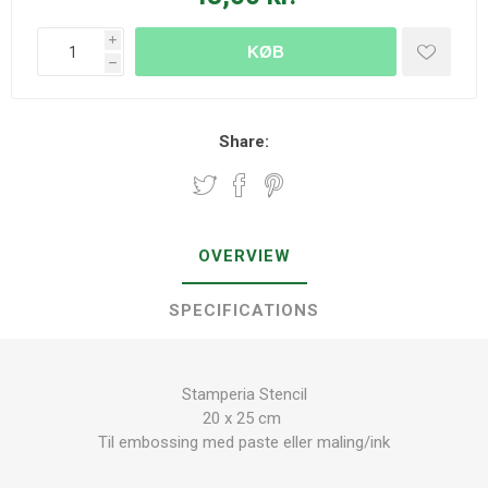
i
KØB
h
Share:
OVERVIEW
SPECIFICATIONS
Stamperia Stencil
20 x 25 cm
Til embossing med paste eller maling/ink