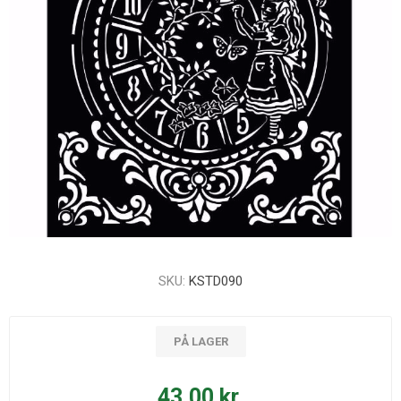
SKU:
KSTD090
PÅ LAGER
43,00 kr.