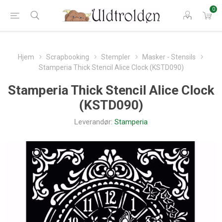
0
Hjem
Scrapbooking
Stempler
Masker - Stensils
Stamperia Thick Stencil Alice Clock (KSTD090)
Stamperia Thick Stencil Alice Clock
(KSTD090)
Leverandør:
Stamperia