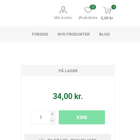
(0)
0
Min konto
Ønskeliste
0,00 kr.
FORSIDE
NYE PRODUKTER
BLOG
PÅ LAGER
34,00 kr.
i
KØB
h