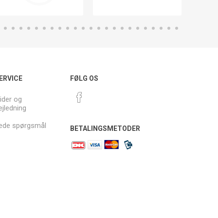
ERVICE
FØLG OS
ider og
ejledning
llede spørgsmål
BETALINGSMETODER