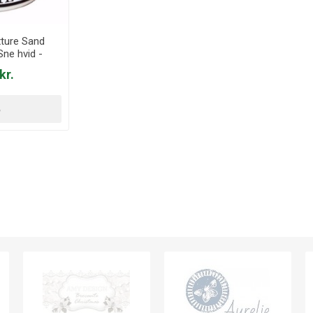
ture Sand
ne hvid -
0
kr.
B