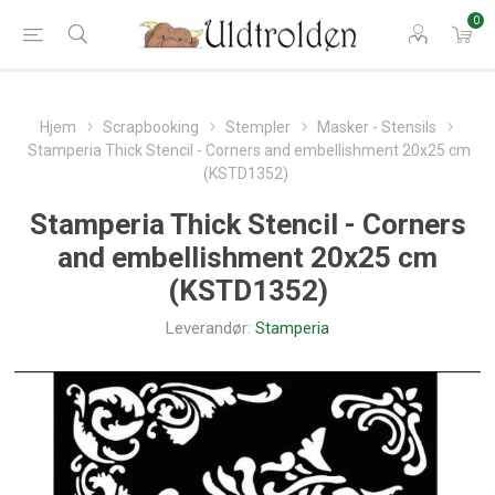
0
Hjem
Scrapbooking
Stempler
Masker - Stensils
Stamperia Thick Stencil - Corners and embellishment 20x25 cm
(KSTD1352)
Stamperia Thick Stencil - Corners
and embellishment 20x25 cm
(KSTD1352)
Leverandør:
Stamperia