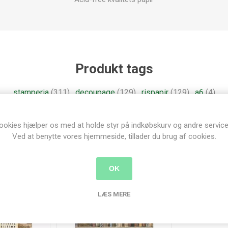
Produkt tags
stamperia
(311)
,
decoupage
(129)
,
rispapir
(129)
,
a6
(4)
ookies hjælper os med at holde styr på indkøbskurv og andre service
Ved at benytte vores hjemmeside, tillader du brug af cookies.
nder der har købt denne vare købte o
OK
LÆS MERE