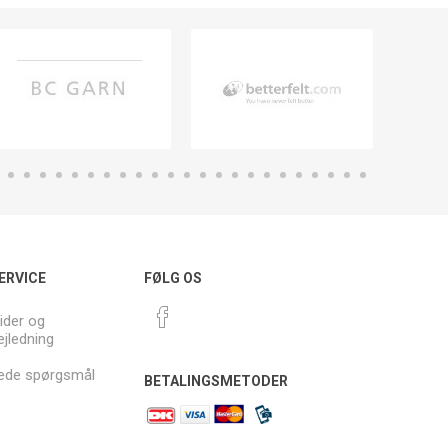
ERVICE
FØLG OS
ider og
ejledning
llede spørgsmål
BETALINGSMETODER