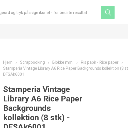
Hjem
Scrapbooking
Blokke mm.
Ris papir - Rice paper
Stamperia Vintage Library A6 Rice Paper Backgrounds kollektion (8 st
DFSAk6001
Stamperia Vintage
Library A6 Rice Paper
Backgrounds
kollektion (8 stk) -
DFSAk6001