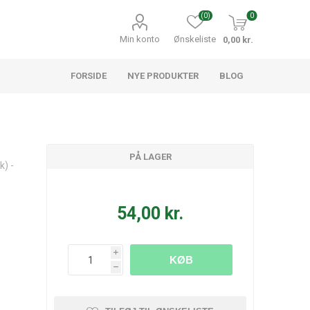
(0)
0
Min konto
Ønskeliste
0,00 kr.
FORSIDE
NYE PRODUKTER
BLOG
PÅ LAGER
k) -
54,00 kr.
i
KØB
h