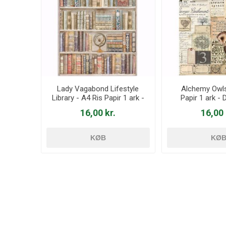
Lady Vagabond Lifestyle
Alchemy Owls
Library - A4 Ris Papir 1 ark -
Papir 1 ark -
DFSA4645
16,00 kr.
16,00 
KØB
KØ