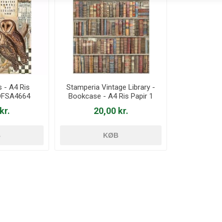
 - A4 Ris
Stamperia Vintage Library -
 DFSA4664
Bookcase - A4 Ris Papir 1
ark - DFSA4754
kr.
20,00 kr.
B
KØB