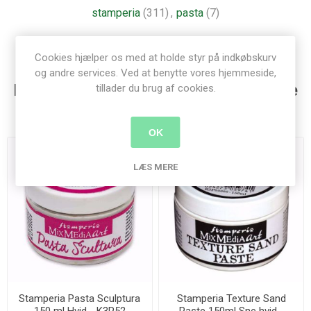
stamperia
(311)
,
pasta
(7)
Cookies hjælper os med at holde styr på indkøbskurv
og andre services. Ved at benytte vores hjemmeside,
Kunder der har købt denne vare købte
tillader du brug af cookies.
også
OK
LÆS MERE
Stamperia Pasta Sculptura
Stamperia Texture Sand
150 ml Hvid - K3P52
Paste 150ml Sne hvid -