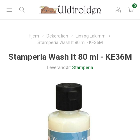
0
Hjem
Dekoration
Lim og Lak mm
Stamperia Wash It 80 ml - KE36M
Stamperia Wash It 80 ml - KE36M
Leverandør:
Stamperia