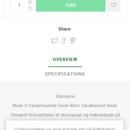
i
KØB
h
Share:
OVERVIEW
SPECIFICATIONS
Stamperia
Wash It Vandafvisende Finish 80ml.
Vandbaseret finish.
Velegnet til beskyttelse af decoupage og malerarbejde på
glas, plast og porcelæn.
Lad det tørre i 24 timer før det sættes i opvaskemaskinen.
Cookies hjælper os med at holde styr på indkøbskurv