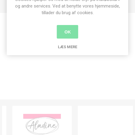
og andre services. Ved at benytte vores hjemmeside,
tillader du brug af cookies.
Produkt tags
OK
stamperia
(311)
,
overflade behandling
(1)
,
vaskbar
(1)
LÆS MERE