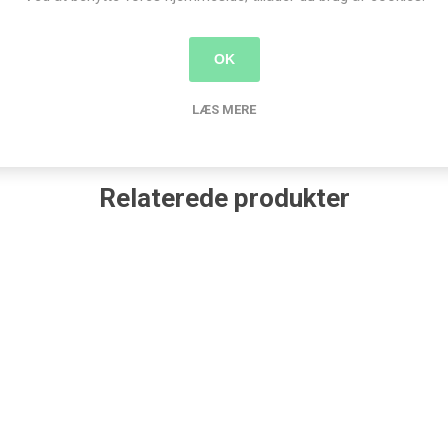
Produkt tags
OK
stamperia
(311)
,
moulds
(188)
,
vinduer
(1)
LÆS MERE
Relaterede produkter