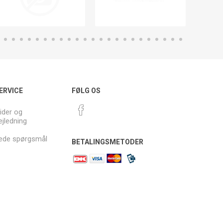
ERVICE
FØLG OS
ider og
ejledning
llede spørgsmål
BETALINGSMETODER