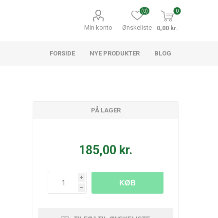
(0)
0
Min konto
Ønskeliste
0,00 kr.
FORSIDE
NYE PRODUKTER
BLOG
PÅ LAGER
185,00 kr.
i
KØB
h