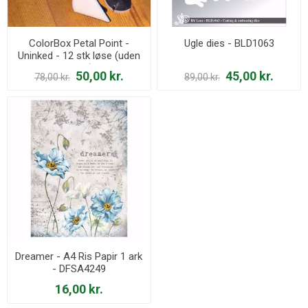
ColorBox Petal Point -
Ugle dies - BLD1063
Uninked - 12 stk løse (uden
æske)
50,00 kr.
45,00 kr.
78,00 kr.
89,00 kr.
Dreamer - A4 Ris Papir 1 ark
- DFSA4249
16,00 kr.