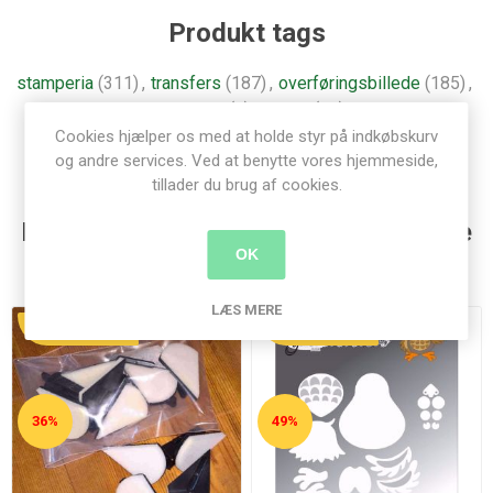
Produkt tags
stamperia
(311)
,
transfers
(187)
,
overføringsbillede
(185)
,
woodland
(8)
,
rub on
(15)
Cookies hjælper os med at holde styr på indkøbskurv
og andre services. Ved at benytte vores hjemmeside,
tillader du brug af cookies.
Kunder der har købt denne vare købte
OK
også
LÆS MERE
UDSALG
UDSALG
36%
49%