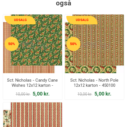
også
UDSALG
UDSALG
50%
50%
Sct. Nicholas - Candy Cane
Sct. Nicholas - North Pole
Wishes 12x12 karton -
12x12 karton - 450100
450105
5,00 kr.
5,00 kr.
10,00 kr.
10,00 kr.