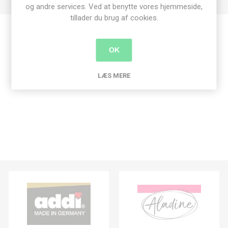
og andre services. Ved at benytte vores hjemmeside,
tillader du brug af cookies.
Produkt tags
OK
dies
(189)
,
joy crafts
(73)
,
stjerne
(4)
LÆS MERE