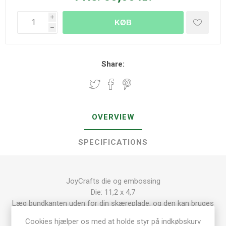
i
KØB
h
Share:
OVERVIEW
SPECIFICATIONS
JoyCrafts die og embossing
Die: 11,2 x 4,7
Læg bundkanten uden for din skæreplade, og den kan bruges
som kant die
Cookies hjælper os med at holde styr på indkøbskurv