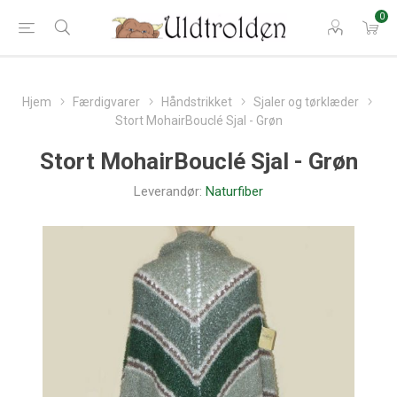
0
Hjem
Færdigvarer
Håndstrikket
Sjaler og tørklæder
Stort MohairBouclé Sjal - Grøn
Stort MohairBouclé Sjal - Grøn
Leverandør:
Naturfiber