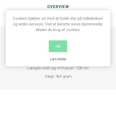
OVERVIEW
Cookies hjælper os med at holde styr på indkøbskurv
SPECIFICATIONS
og andre services. Ved at benytte vores hjemmeside,
tillader du brug af cookies.
Håndstrikket MohairBouclé Sjal - Unika
OK
Bredde u/frynser: 226 cm
Bredde m/frynser: 248 cm
LÆS MERE
Længde midt ryg u/frynser: 116 cm
Længde midt ryg m/frynser: 128 cm
Vægt: 460 gram