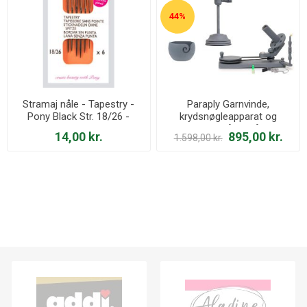
44%
Stramaj nåle - Tapestry -
Paraply Garnvinde,
Pony Black Str. 18/26 -
krydsnøgleapparat og
05896
garnskål - Grå
14,00 kr.
895,00 kr.
1.598,00 kr.