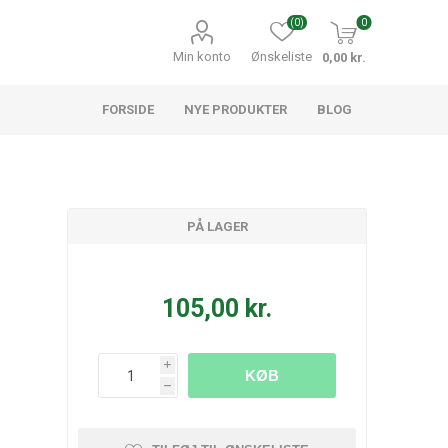
(0)
0
Min konto
Ønskeliste
0,00 kr.
FORSIDE
NYE PRODUKTER
BLOG
PÅ LAGER
105,00 kr.
i
KØB
h