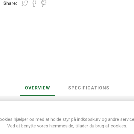
Share:
OVERVIEW
SPECIFICATIONS
Studio Light
ookies hjælper os med at holde styr på indkøbskurv og andre service
Holder til sakse, blyanter og meget mere
Ved at benytte vores hjemmeside, tillader du brug af cookies.