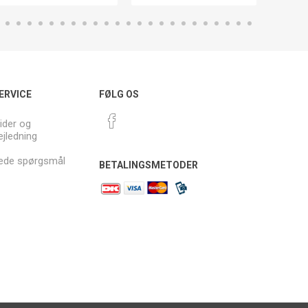
ERVICE
FØLG OS
ider og
ejledning
llede spørgsmål
BETALINGSMETODER