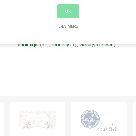
OK
LÆS MERE
Produkt tags
studiolight
(57)
,
tool tray
(1)
,
værktøjs holder
(1)