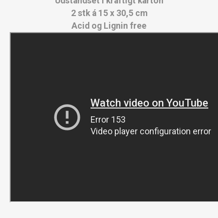
Udstandset i kraftigt karton
2 stk á 15 x 30,5 cm
Acid og Lignin free