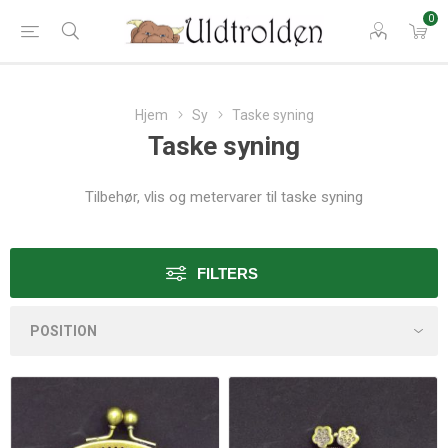
0
Hjem
Sy
Taske syning
Taske syning
Tilbehør, vlis og metervarer til taske syning
FILTERS