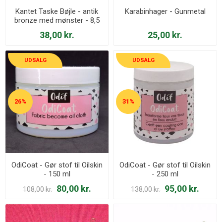
Kantet Taske Bøjle - antik
Karabinhager - Gunmetal
bronze med mønster - 8,5
cm
38,00 kr.
25,00 kr.
UDSALG
UDSALG
26%
31%
OdiCoat - Gør stof til Oilskin
OdiCoat - Gør stof til Oilskin
- 150 ml
- 250 ml
80,00 kr.
95,00 kr.
108,00 kr.
138,00 kr.