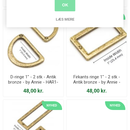
25,00 kr.
29,00 kr.
OK
NYHED
NYHED
LÆS MERE
D-ringe 1" - 2 stk - Antik
Firkants ringe 1" - 2 stk -
bronze - by Annie - HAR1-
Antik bronze - by Annie -
DR-AB-TWO
HAR1-RR-AB-TWO
48,00 kr.
48,00 kr.
NYHED
NYHED