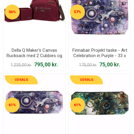
36%
57%
Della Q Maker's Canvas
Finnabair Projekt taske - Art
Rucksack med 2 Cubbies og
Celebration in Purple - 33 x
Sakseholder - Vin rød
25 x 3,5 cm
795,00 kr.
75,00 kr.
1.235,00 kr.
175,00 kr.
UDSALG
UDSALG
61%
61%