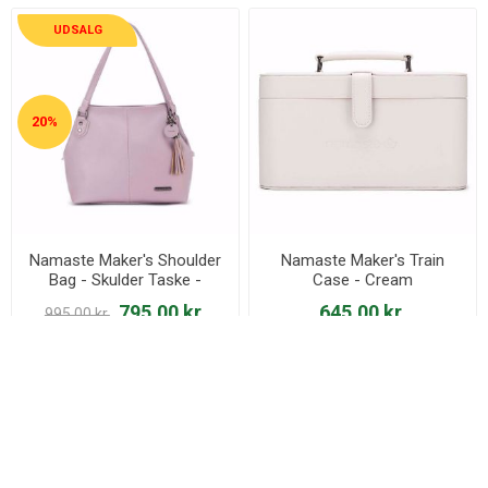
UDSALG
20%
Namaste Maker's Shoulder
Namaste Maker's Train
Bag - Skulder Taske -
Case - Cream
Lavendel
795,00 kr.
645,00 kr.
995,00 kr.