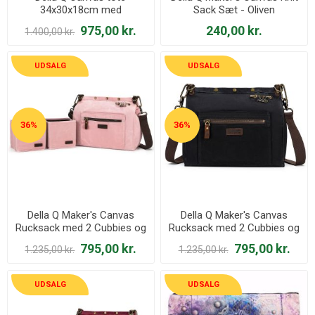
34x30x18cm med
Sack Sæt - Oliven
Sakseholder - Canyon Rose
975,00 kr.
240,00 kr.
1.400,00 kr.
UDSALG
UDSALG
36%
36%
Della Q Maker's Canvas
Della Q Maker's Canvas
Rucksack med 2 Cubbies og
Rucksack med 2 Cubbies og
Sakseholder - Petal
Sakseholder - Sort
795,00 kr.
795,00 kr.
1.235,00 kr.
1.235,00 kr.
UDSALG
UDSALG