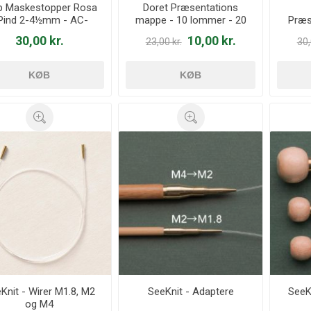
ip Maskestopper Rosa
Doret Præsentations
 Pind 2-4½mm - AC-
mappe - 10 lommer - 20
Præs
044e
view - A9910
10 
30,00 kr.
10,00 kr.
23,00 kr.
30,
KØB
KØB
Knit - Wirer M1.8, M2
SeeKnit - Adaptere
SeeK
og M4