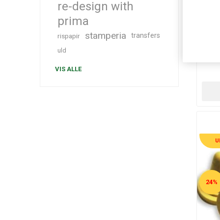
re-design with
prima
stamperia
transfers
rispapir
Chi
uld
VIS ALLE
U
24%