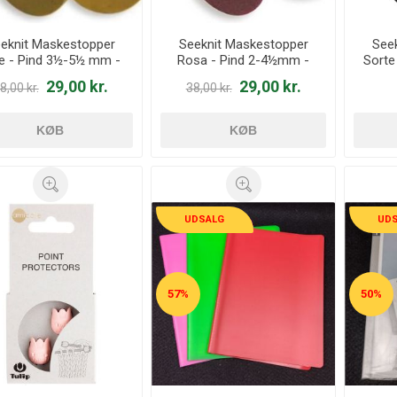
eknit Maskestopper
Seeknit Maskestopper
See
e - Pind 3½-5½ mm -
Rosa - Pind 2-4½mm -
Sorte
2875
1268
29,00 kr.
29,00 kr.
8,00 kr.
38,00 kr.
KØB
KØB
UDSALG
UD
57%
50%