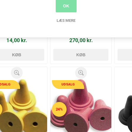
OK
LÆS MERE
aoGoo T-pins - 2503
Flight of Stitch Markers -
Mixe
Maskemarkører -
M
CocoKnits
14,00 kr.
270,00 kr.
KØB
KØB
DSALG
UDSALG
24%