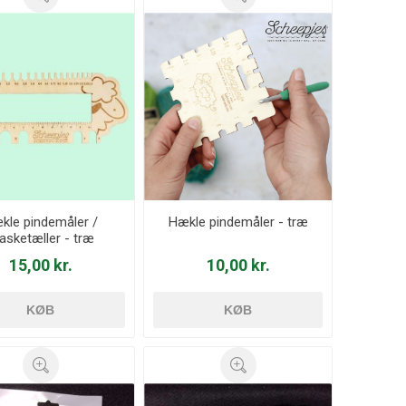
kle pindemåler /
Hækle pindemåler - træ
sketæller - træ
15,00 kr.
10,00 kr.
KØB
KØB