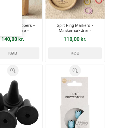
d Stitch Stoppers -
Split Ring Markers -
askestoppere -
Maskemarkører -
CocoKnits
CocoKnits
140,00 kr.
110,00 kr.
KØB
KØB