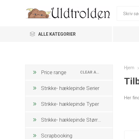
ALLE KATEGORIER
Hjem
Price range
CLEAR ALL
Til
Strikke- hæklepinde Serier
Her fin
Strikke- hæklepinde Typer
Strikke- hæklepinde Størrelse
Scrapbooking