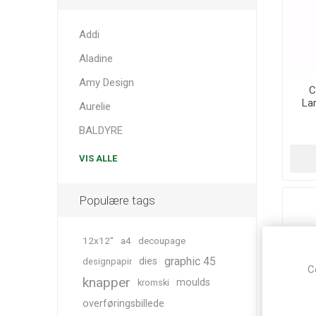
Addi
Aladine
Amy Design
C
Lar
Aurelie
BALDYRE
VIS ALLE
Populære tags
12x12"
a4
decoupage
graphic 45
dies
designpapir
C
knapper
moulds
kromski
overføringsbillede