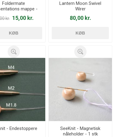
Foldermate
Lantern Moon Swivel
entations mappe -
Wirer
lommer - 20 view -
15,00 kr.
80,00 kr.
00 kr.
DF10A
KØB
KØB
nit - Endestoppere
SeeKnit - Magnetisk
nåleholder - 1 stk