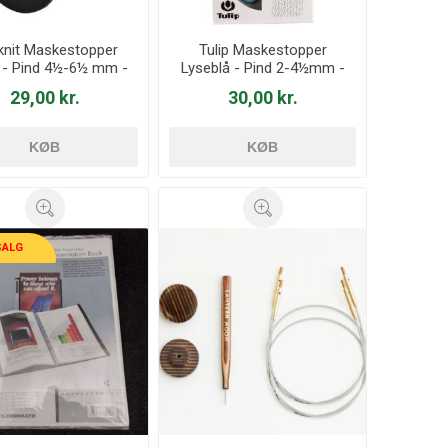
knit Maskestopper
Tulip Maskestopper
 - Pind 4½-6½ mm -
Lyseblå - Pind 2-4½mm -
02876
AC-045e
29,00 kr.
30,00 kr.
KØB
KØB
SALG