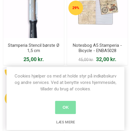
29%
Stamperia Stencil børste Ø
Notesbog A5 Stamperia -
1,5 cm
Bicycle - ENBA5028
25,00 kr.
32,00 kr.
45,00 kr.
UDSALG
Cookies hjælper os med at holde styr på indkøbskurv
og andre services. Ved at benytte vores hjemmeside,
tillader du brug af cookies.
29%
OK
LÆS MERE