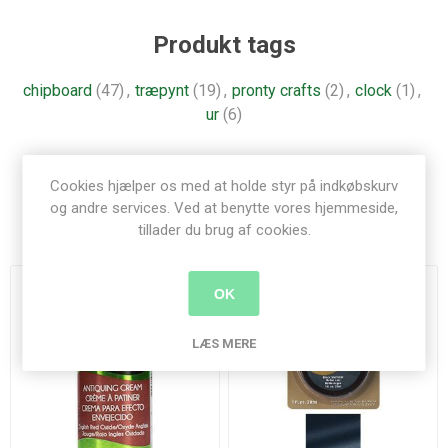
Produkt tags
chipboard
(47)
,
træpynt
(19)
,
pronty crafts
(2)
,
clock
(1)
,
ur
(6)
Cookies hjælper os med at holde styr på indkøbskurv
og andre services. Ved at benytte vores hjemmeside,
Relaterede produkter
tillader du brug af cookies.
OK
LÆS MERE