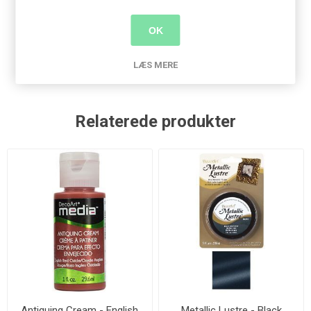
Produkt tags
OK
stamperia
(311)
,
træpynt
(19)
,
nøgle
(7)
,
hjerte
(1)
LÆS MERE
Relaterede produkter
Antiquing Cream - English
Metallic Lustre - Black