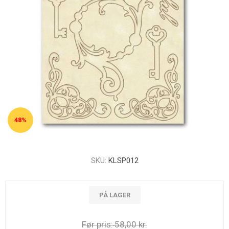
48%
SKU:
KLSP012
PÅ LAGER
Før pris:
58,00 kr.