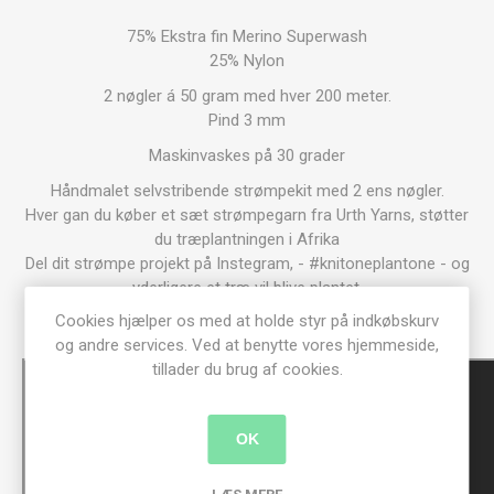
75% Ekstra fin Merino Superwash
25% Nylon
2 nøgler á 50 gram med hver 200 meter.
Pind 3 mm
Maskinvaskes på 30 grader
Håndmalet selvstribende strømpekit med 2 ens nøgler.
Hver gan du køber et sæt strømpegarn fra Urth Yarns, støtter
du træplantningen i Afrika
Del dit strømpe projekt på Instegram, - #knitoneplantone - og
yderligere et træ vil blive plantet.
Cookies hjælper os med at holde styr på indkøbskurv
>> Knit one - Plant one <<
og andre services. Ved at benytte vores hjemmeside,
tillader du brug af cookies.
OK