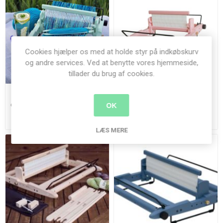
Cookies hjælper os med at holde styr på indkøbskurv
og andre services. Ved at benytte vores hjemmeside,
tillader du brug af cookies.
Kromski Presto Væv - 25
Kromski Presto Væv - 25
cm vævebredde - Mintgrøn -
cm vævebredde - Rosa -
OK
2023
2024
1.750,00 kr.
1.900,00 kr.
LÆS MERE