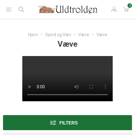
0
Hjem
Spind og Væv
Væve
Væve
Væve
FILTERS