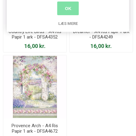
OK
LÆS MERE
Country Life Birds - A4 Ris
Dreamer - A4 Ris Papir 1 ark
Papir 1 ark - DFSA4352
- DFSA4249
16,00 kr.
16,00 kr.
Provence Arch - A4 Ris
Papir 1 ark - DFSA4672