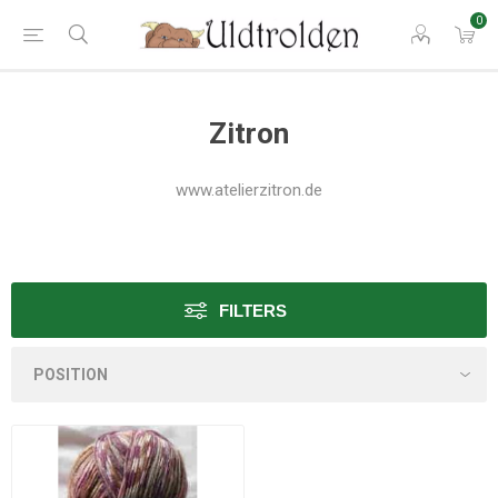
0
Zitron
www.atelierzitron.de
FILTERS